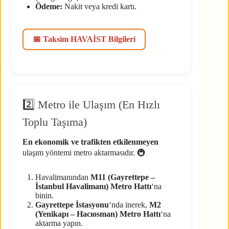
Ödeme:
Nakit veya kredi kartı.
📅 Taksim HAVAİST Bilgileri
2️⃣ Metro ile Ulaşım (En Hızlı
Toplu Taşıma)
En ekonomik ve trafikten etkilenmeyen
ulaşım yöntemi metro aktarmasıdır. 🚇
Havalimanından
M11 (Gayrettepe –
İstanbul Havalimanı) Metro Hattı
‘na
binin.
Gayrettepe İstasyonu
‘nda inerek,
M2
(Yenikapı – Hacıosman) Metro Hattı
‘na
aktarma yapın.