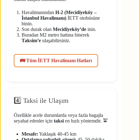
Havalimanından
H-2 (Mecidiyeköy –
İstanbul Havalimanı)
İETT otobüsüne
binin.
Son durak olan
Mecidiyeköy’de
inin.
Buradan M2 metro hattına binerek
Taksim’e
ulaşabilirsiniz.
🚌 Tüm İETT Havalimanı Hatları
4️⃣ Taksi ile Ulaşım
Özellikle acele durumlarda veya fazla bagajla
seyahat edenler için
taksi
en hızlı yöntemdir. 🚖
Mesafe:
Yaklaşık 40-45 km
Ortalama yolculuk süresi:
45–50 dakika