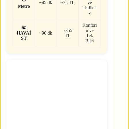
~45 dk
~75 TL
ve
Metro
Trafiksi
z
Konforl
🚌
~355
u ve
HAVAİ
~90 dk
TL
Tek
ST
Bilet