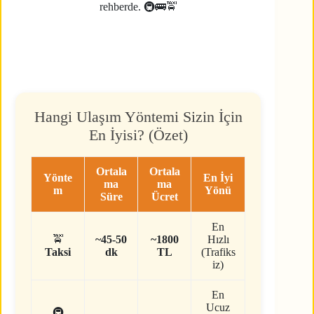
rehberde. 🚇🚌🚖
Hangi Ulaşım Yöntemi Sizin İçin
En İyisi? (Özet)
Ortala
Ortala
Yönte
En İyi
ma
ma
m
Yönü
Süre
Ücret
En
🚖
~45-50
~1800
Hızlı
Taksi
dk
TL
(Trafiks
iz)
En
Ucuz
🚇