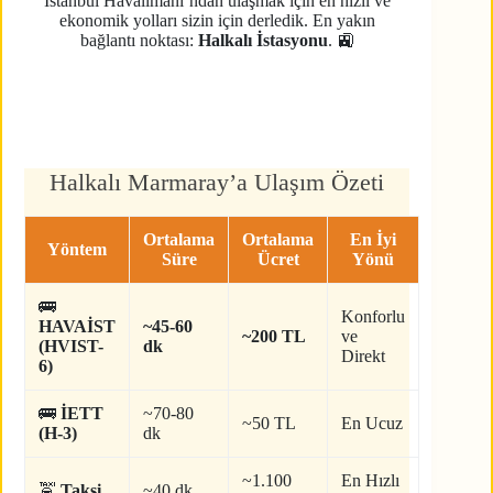
İstanbul Havalimanı’ndan ulaşmak için en hızlı ve
ekonomik yolları sizin için derledik. En yakın
bağlantı noktası:
Halkalı İstasyonu
. 🚉
Halkalı Marmaray’a Ulaşım Özeti
Ortalama
Ortalama
En İyi
Yöntem
Süre
Ücret
Yönü
🚌
Konforlu
HAVAİST
~45-60
~200 TL
ve
(HVIST-
dk
Direkt
6)
🚌
İETT
~70-80
~50 TL
En Ucuz
(H-3)
dk
~1.100
En Hızlı
🚖
Taksi
~40 dk