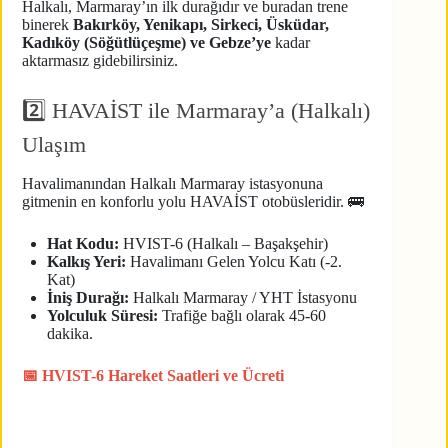
Halkalı, Marmaray’ın ilk durağıdır ve buradan trene
binerek
Bakırköy, Yenikapı, Sirkeci, Üsküdar,
Kadıköy (Söğütlüçeşme) ve Gebze’ye
kadar
aktarmasız gidebilirsiniz.
2️⃣ HAVAİST ile Marmaray’a (Halkalı)
Ulaşım
Havalimanından Halkalı Marmaray istasyonuna
gitmenin en konforlu yolu HAVAİST otobüsleridir. 🚌
Hat Kodu:
HVIST-6 (Halkalı – Başakşehir)
Kalkış Yeri:
Havalimanı Gelen Yolcu Katı (-2.
Kat)
İniş Durağı:
Halkalı Marmaray / YHT İstasyonu
Yolculuk Süresi:
Trafiğe bağlı olarak 45-60
dakika.
📅 HVIST-6 Hareket Saatleri ve Ücreti