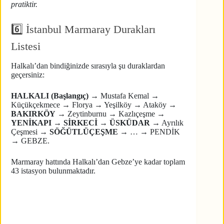
pratiktir.
6️⃣ İstanbul Marmaray Durakları
Listesi
Halkalı’dan bindiğinizde sırasıyla şu duraklardan
geçersiniz:
HALKALI (Başlangıç)
→ Mustafa Kemal →
Küçükçekmece → Florya → Yeşilköy → Ataköy →
BAKIRKÖY
→ Zeytinburnu → Kazlıçeşme →
YENİKAPI
→
SİRKECİ
→
ÜSKÜDAR
→ Ayrılık
Çeşmesi →
SÖĞÜTLÜÇEŞME
→ … → PENDİK
→ GEBZE.
Marmaray hattında Halkalı’dan Gebze’ye kadar toplam
43 istasyon bulunmaktadır.