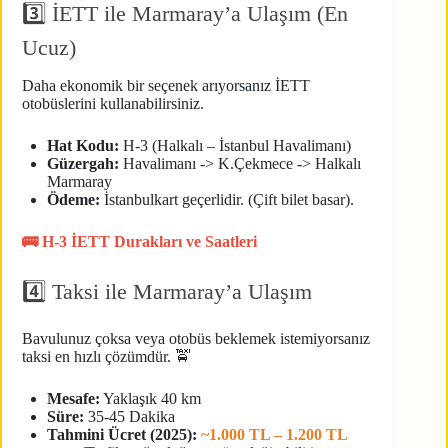
3️⃣ İETT ile Marmaray’a Ulaşım (En
Ucuz)
Daha ekonomik bir seçenek arıyorsanız İETT
otobüslerini kullanabilirsiniz.
Hat Kodu:
H-3 (Halkalı – İstanbul Havalimanı)
Güzergah:
Havalimanı -> K.Çekmece -> Halkalı
Marmaray
Ödeme:
İstanbulkart geçerlidir. (Çift bilet basar).
🚌 H-3 İETT Durakları ve Saatleri
4️⃣ Taksi ile Marmaray’a Ulaşım
Bavulunuz çoksa veya otobüs beklemek istemiyorsanız
taksi en hızlı çözümdür. 🚖
Mesafe:
Yaklaşık 40 km
Süre:
35-45 Dakika
Tahmini Ücret (2025):
~1.000 TL – 1.200 TL