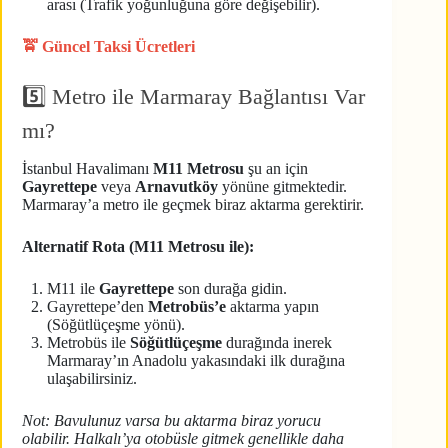
arası (Trafik yoğunluğuna göre değişebilir).
🚖 Güncel Taksi Ücretleri
5️⃣ Metro ile Marmaray Bağlantısı Var
mı?
İstanbul Havalimanı
M11 Metrosu
şu an için
Gayrettepe
veya
Arnavutköy
yönüne gitmektedir.
Marmaray’a metro ile geçmek biraz aktarma gerektirir.
Alternatif Rota (M11 Metrosu ile):
M11 ile
Gayrettepe
son durağa gidin.
Gayrettepe’den
Metrobüs’e
aktarma yapın
(Söğütlüçeşme yönü).
Metrobüs ile
Söğütlüçeşme
durağında inerek
Marmaray’ın Anadolu yakasındaki ilk durağına
ulaşabilirsiniz.
Not: Bavulunuz varsa bu aktarma biraz yorucu
olabilir. Halkalı’ya otobüsle gitmek genellikle daha