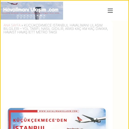
Skip
to
content
ANA SAYFA
»
KÜÇÜKÇEKMECE İSTANBUL HAVALIMANI ULAŞIM
BILGILERI – YOL TARIFI, NASIL GIDILIR, ARASI KAÇ KM KAÇ DAKIKA,
HAVAİST HAVAŞ İETT METRO TAKSI