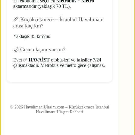
En ekonomik seçenek
Metrobüs + Metro
aktarmasıdır (yaklaşık 70 TL).
📏 Küçükçekmece – İstanbul Havalimanı
arası kaç km?
Yaklaşık 35 km’dir.
🌙 Gece ulaşım var mı?
Evet ✅
HAVAİST
otobüsleri ve
taksiler
7/24
çalışmaktadır. Metrobüs ve metro gece çalışmaz.
© 2026 HavalimaniUlasim.com – Küçükçekmece İstanbul
Havalimanı Ulaşım Rehberi