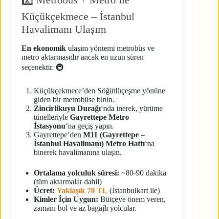
Küçükçekmece – İstanbul
Havalimanı Ulaşım
En ekonomik
ulaşım yöntemi metrobüs ve
metro aktarmasıdır ancak en uzun süren
seçenektir. 🚇
Küçükçekmece’den Söğütlüçeşme yönüne
giden bir metrobüse binin.
Zincirlikuyu Durağı
‘nda inerek, yürüme
tünelleriyle
Gayrettepe Metro
İstasyonu
‘na geçiş yapın.
Gayrettepe’den
M11 (Gayrettepe –
İstanbul Havalimanı) Metro Hattı
‘na
binerek havalimanına ulaşın.
Ortalama yolculuk süresi:
~80-90 dakika
(tüm aktarmalar dahil)
Ücret:
Yaklaşık 70 TL
(İstanbulkart ile)
Kimler İçin Uygun:
Bütçeye önem veren,
zamanı bol ve az bagajlı yolcular.