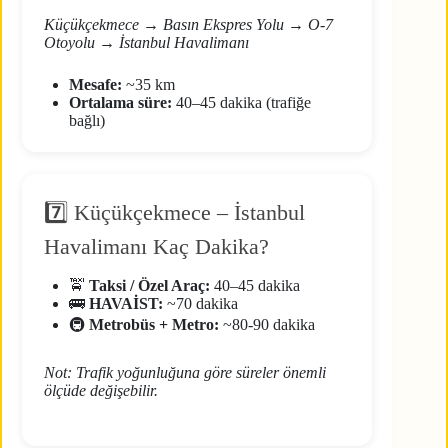
Küçükçekmece → Basın Ekspres Yolu → O-7
Otoyolu → İstanbul Havalimanı
Mesafe:
~35 km
Ortalama süre:
40–45 dakika (trafiğe
bağlı)
7️⃣ Küçükçekmece – İstanbul
Havalimanı Kaç Dakika?
🚖
Taksi / Özel Araç:
40–45 dakika
🚌
HAVAİST:
~70 dakika
🚇
Metrobüs + Metro:
~80-90 dakika
Not: Trafik yoğunluğuna göre süreler önemli
ölçüde değişebilir.