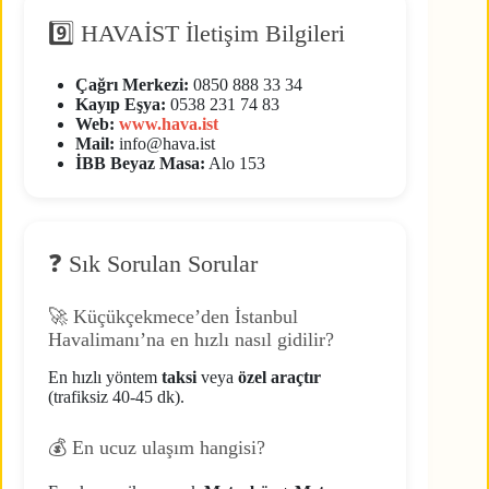
9️⃣ HAVAİST İletişim Bilgileri
Çağrı Merkezi:
0850 888 33 34
Kayıp Eşya:
0538 231 74 83
Web:
www.hava.ist
Mail:
info@hava.ist
İBB Beyaz Masa:
Alo 153
❓ Sık Sorulan Sorular
🚀 Küçükçekmece’den İstanbul
Havalimanı’na en hızlı nasıl gidilir?
En hızlı yöntem
taksi
veya
özel araçtır
(trafiksiz 40-45 dk).
💰 En ucuz ulaşım hangisi?