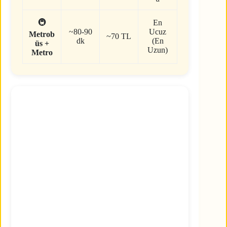
🚇
En
~80-90
Ucuz
Metrob
~70 TL
dk
(En
üs +
Uzun)
Metro