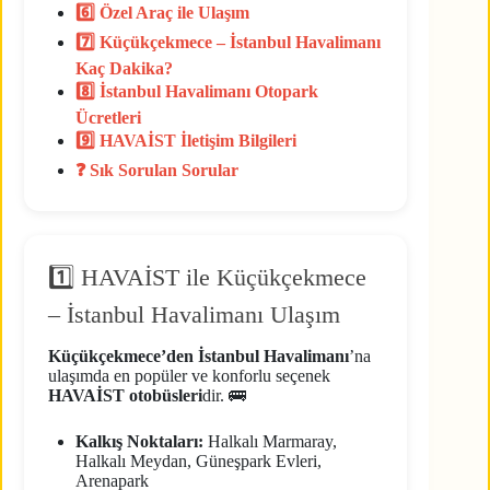
6️⃣ Özel Araç ile Ulaşım
7️⃣ Küçükçekmece – İstanbul Havalimanı
Kaç Dakika?
8️⃣ İstanbul Havalimanı Otopark
Ücretleri
9️⃣ HAVAİST İletişim Bilgileri
❓ Sık Sorulan Sorular
1️⃣ HAVAİST ile Küçükçekmece
– İstanbul Havalimanı Ulaşım
Küçükçekmece’den İstanbul Havalimanı
’na
ulaşımda en popüler ve konforlu seçenek
HAVAİST otobüsleri
dir. 🚌
Kalkış Noktaları:
Halkalı Marmaray,
Halkalı Meydan, Güneşpark Evleri,
Arenapark