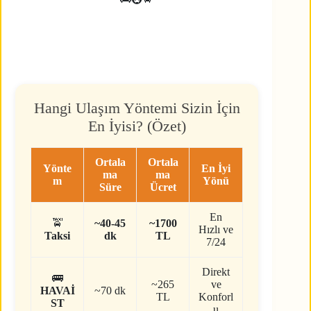
Hangi Ulaşım Yöntemi Sizin İçin
En İyisi? (Özet)
Ortala
Ortala
Yönte
En İyi
ma
ma
m
Yönü
Süre
Ücret
En
🚖
~40-45
~1700
Hızlı ve
Taksi
dk
TL
7/24
Direkt
🚌
~265
ve
HAVAİ
~70 dk
TL
Konforl
ST
u