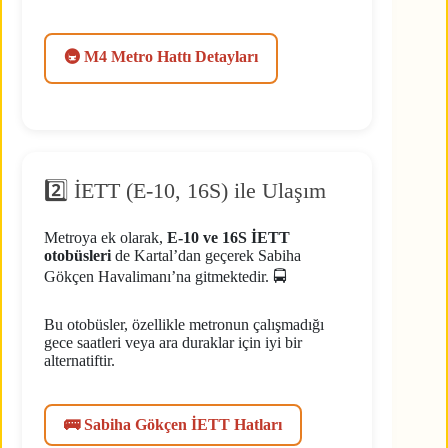
🚇 M4 Metro Hattı Detayları
2️⃣ İETT (E-10, 16S) ile Ulaşım
Metroya ek olarak,
E-10 ve 16S İETT
otobüsleri
de Kartal’dan geçerek Sabiha
Gökçen Havalimanı’na gitmektedir. 🚍
Bu otobüsler, özellikle metronun çalışmadığı
gece saatleri veya ara duraklar için iyi bir
alternatiftir.
🚌 Sabiha Gökçen İETT Hatları