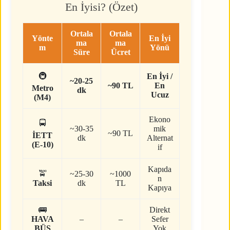
En İyisi? (Özet)
Ortala
Ortala
Yönte
En İyi
ma
ma
m
Yönü
Süre
Ücret
🚇
En İyi /
~20-25
~90 TL
En
Metro
dk
Ucuz
(M4)
Ekono
🚍
~30-35
mik
~90 TL
İETT
dk
Alternat
(E-10)
if
Kapıda
🚖
~25-30
~1000
n
Taksi
dk
TL
Kapıya
🚌
Direkt
HAVA
–
–
Sefer
BÜS
Yok