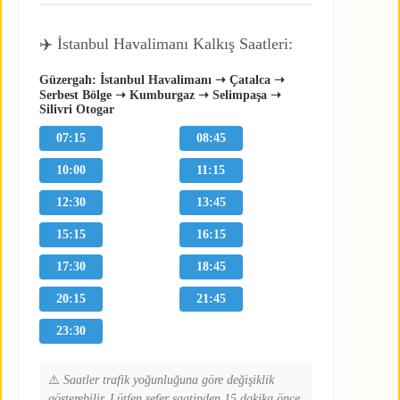
✈️ İstanbul Havalimanı Kalkış Saatleri:
Güzergah: İstanbul Havalimanı ➝ Çatalca ➝
Serbest Bölge ➝ Kumburgaz ➝ Selimpaşa ➝
Silivri Otogar
07:15
08:45
10:00
11:15
12:30
13:45
15:15
16:15
17:30
18:45
20:15
21:45
23:30
⚠️
Saatler trafik yoğunluğuna göre değişiklik
gösterebilir. Lütfen sefer saatinden 15 dakika önce