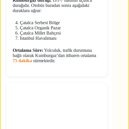
Kumburgaz durağı
, İST-7 hattının üçüncü
durağıdır. Otobüs buradan sonra aşağıdaki
duraklara uğrar:
Çatalca Serbest Bölge
Çatalca Organik Pazar
Çatalca Millet Bahçesi
İstanbul Havalimanı
Ortalama Süre:
Yolculuk, trafik durumuna
bağlı olarak Kumburgaz’dan itibaren ortalama
75 dakika
sürmektedir.