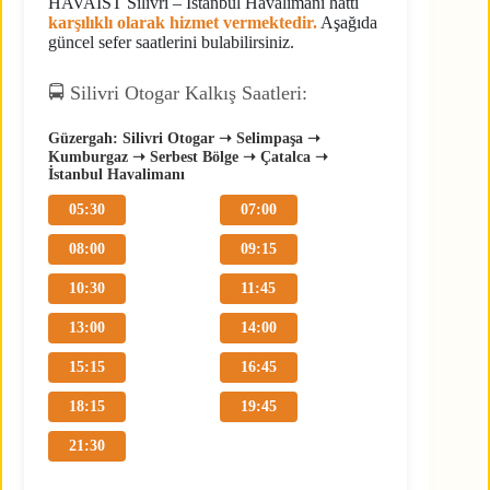
HAVAİST Silivri – İstanbul Havalimanı hattı
karşılıklı olarak hizmet vermektedir.
Aşağıda
güncel sefer saatlerini bulabilirsiniz.
🚍 Silivri Otogar Kalkış Saatleri:
Güzergah: Silivri Otogar ➝ Selimpaşa ➝
Kumburgaz ➝ Serbest Bölge ➝ Çatalca ➝
İstanbul Havalimanı
05:30
07:00
08:00
09:15
10:30
11:45
13:00
14:00
15:15
16:45
18:15
19:45
21:30