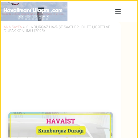
Skip
to
content
ANA SAYFA
»
KUMBURGAZ HAVAIST SAATLERI, BILET ÜCRETI VE
DURAK KONUMU (2026)