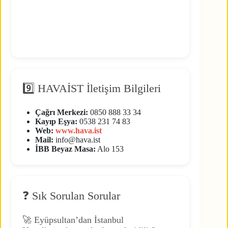
9️⃣ HAVAİST İletişim Bilgileri
Çağrı Merkezi:
0850 888 33 34
Kayıp Eşya:
0538 231 74 83
Web:
www.hava.ist
Mail:
info@hava.ist
İBB Beyaz Masa:
Alo 153
❓ Sık Sorulan Sorular
🚀 Eyüpsultan’dan İstanbul