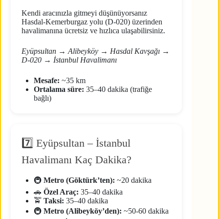
Kendi aracınızla gitmeyi düşünüyorsanız
Hasdal-Kemerburgaz yolu (D-020) üzerinden
havalimanına ücretsiz ve hızlıca ulaşabilirsiniz.
Eyüpsultan → Alibeyköy → Hasdal Kavşağı →
D-020 → İstanbul Havalimanı
Mesafe:
~35 km
Ortalama süre:
35–40 dakika (trafiğe
bağlı)
7️⃣ Eyüpsultan – İstanbul
Havalimanı Kaç Dakika?
🚇
Metro (Göktürk’ten):
~20 dakika
🚗
Özel Araç:
35–40 dakika
🚖
Taksi:
35–40 dakika
🚇
Metro (Alibeyköy’den):
~50-60 dakika