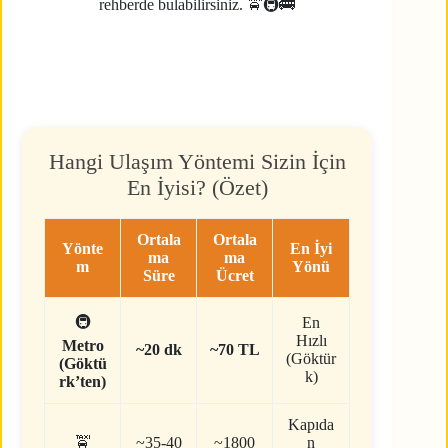
rehberde bulabilirsiniz. 🚖🚇🚌
Hangi Ulaşım Yöntemi Sizin İçin
En İyisi? (Özet)
Ortala
Ortala
Yönte
En İyi
ma
ma
m
Yönü
Süre
Ücret
🚇
En
Hızlı
Metro
~20 dk
~70 TL
(Göktür
(Göktü
k)
rk’ten)
Kapıda
🚖
~35-40
~1800
n