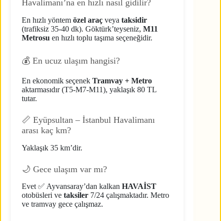
Havalimanı’na en hızlı nasıl gidilir?
En hızlı yöntem
özel araç
veya
taksidir
(trafiksiz 35-40 dk). Göktürk’teyseniz,
M11
Metrosu
en hızlı toplu taşıma seçeneğidir.
💰 En ucuz ulaşım hangisi?
En ekonomik seçenek
Tramvay + Metro
aktarmasıdır (T5-M7-M11), yaklaşık 80 TL
tutar.
📏 Eyüpsultan – İstanbul Havalimanı
arası kaç km?
Yaklaşık 35 km’dir.
🌙 Gece ulaşım var mı?
Evet ✅ Ayvansaray’dan kalkan
HAVAİST
otobüsleri ve
taksiler
7/24 çalışmaktadır. Metro
ve tramvay gece çalışmaz.