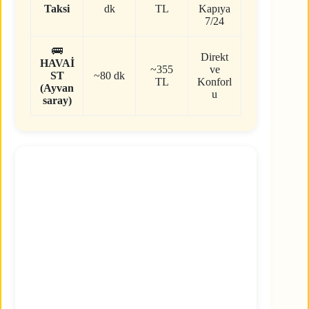
Taksi
dk
TL
Kapıya
7/24
🚌
Direkt
HAVAİ
~355
ve
ST
~80 dk
TL
Konforl
(Ayvan
u
saray)