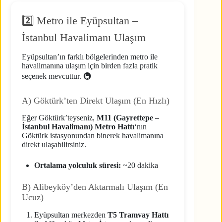
2️⃣ Metro ile Eyüpsultan –
İstanbul Havalimanı Ulaşım
Eyüpsultan’ın farklı bölgelerinden metro ile
havalimanına ulaşım için birden fazla pratik
seçenek mevcuttur. 🚇
A) Göktürk’ten Direkt Ulaşım (En Hızlı)
Eğer Göktürk’teyseniz,
M11 (Gayrettepe –
İstanbul Havalimanı) Metro Hattı
‘nın
Göktürk istasyonundan binerek havalimanına
direkt ulaşabilirsiniz.
Ortalama yolculuk süresi:
~20 dakika
B) Alibeyköy’den Aktarmalı Ulaşım (En
Ucuz)
Eyüpsultan merkezden
T5 Tramvay Hattı