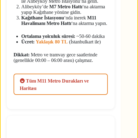
ile Alibeyköy Metro İstasyonu’na gelin.
Alibeyköy’de
M7 Metro Hattı
‘na aktarma
yapıp Kağıthane yönüne gidin.
Kağıthane İstasyonu
‘nda inerek
M11
Havalimanı Metro Hattı
‘na aktarma yapın.
Ortalama yolculuk süresi:
~50-60 dakika
Ücret:
Yaklaşık 80 TL
(İstanbulkart ile)
Dikkat:
Metro ve tramvay gece saatlerinde
(genellikle 00:00 – 06:00 arası) çalışmaz.
🚇 Tüm M11 Metro Durakları ve
Haritası