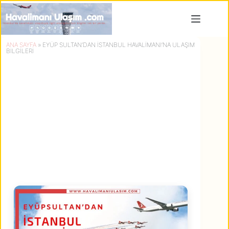
Skip
to
content
ANA SAYFA
»
EYÜP SULTAN’DAN İSTANBUL HAVALIMANI’NA ULAŞIM
BILGILERI