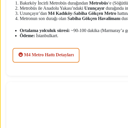
Bakırköy İncirli Metrobüs durağından
Metrobüs
‘e (Söğütl
Metrobüs ile Anadolu Yakası’ndaki
Uzunçayır
durağında in
Uzunçayır’dan
M4 Kadıköy-Sabiha Gökçen Metro
hattın
Metronun son durağı olan
Sabiha Gökçen Havalimanı
dura
Ortalama yolculuk süresi:
~90-100 dakika (Marmaray’a gör
Ödeme:
İstanbulkart.
🚇 M4 Metro Hattı Detayları