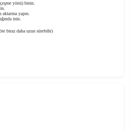
üçeşme yönü) binin.
in.
a aktarma yapın.
ğında inin.
e biraz daha uzun sürebilir)