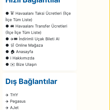
● 🚖 Havaalanı Taksi Ücretleri (İlçe
İlçe Tüm Liste)
● 🚐 Havaalanı Transfer Ücretleri
(İlçe İlçe Tüm Liste)
● ✈️🎟️ İndirimli Uçak Bileti Al
● 🛒 Online Mağaza
● 🏠 Anasayfa
● ℹ️ Hakkımızda
● ✉️ Bize Ulaşın
Dış Bağlantılar
✈️ THY
✈️ Pegasus
✈️ AJet