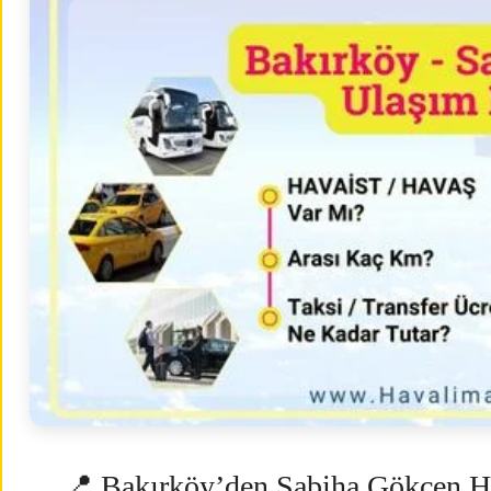
📍 Bakırköy’den Sabiha Gökçen H