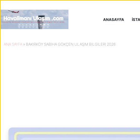
Skip
to
content
ANASAYFA
İST
ANA SAYFA
»
BAKIRKÖY SABIHA GÖKÇEN ULAŞIM BILGILERI 2026