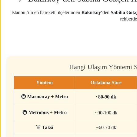
İstanbul’un en hareketli ilçelerinden
Bakırköy
‘den
Sabiha Gökç
rehberd
Hangi Ulaşım Yöntemi Si
Yöntem
Ortalama Süre
🚇
Marmaray + Metro
~80-90 dk
🚇
Metrobüs + Metro
~90-100 dk
🚖
Taksi
~60-70 dk