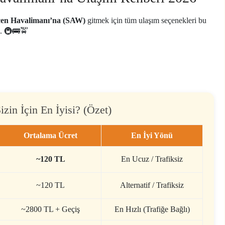
en Havalimanı’na (SAW)
gitmek için tüm ulaşım seçenekleri bu
e. 🚇🚌🚖
zin İçin En İyisi? (Özet)
Ortalama Ücret
En İyi Yönü
~120 TL
En Ucuz / Trafiksiz
~120 TL
Alternatif / Trafiksiz
~2800 TL + Geçiş
En Hızlı (Trafiğe Bağlı)