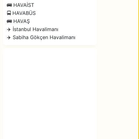
🚌 HAVAİST
🚍 HAVABÜS
🚌 HAVAŞ
✈️ İstanbul Havalimanı
✈️ Sabiha Gökçen Havalimanı