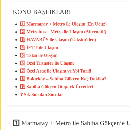
KONU BAŞLIKLARI
1️⃣ Marmaray + Metro ile Ulaşım (En Ucuz)
2️⃣ Metrobüs + Metro ile Ulaşım (Alternatif)
3️⃣ HAVABÜS ile Ulaşım (Taksim’den)
4️⃣ İETT ile Ulaşım
5️⃣ Taksi ile Ulaşım
6️⃣ Özel Transfer ile Ulaşım
7️⃣ Özel Araç ile Ulaşım ve Yol Tarifi
8️⃣ Bakırköy – Sabiha Gökçen Kaç Dakika?
9️⃣ Sabiha Gökçen Otopark Ücretleri
❓ Sık Sorulan Sorular
1️⃣ Marmaray + Metro ile Sabiha Gökçen’e 