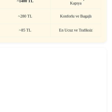
~1400 TL
Kapıya
~280 TL
Konforlu ve Bagajlı
~85 TL
En Ucuz ve Trafiksiz