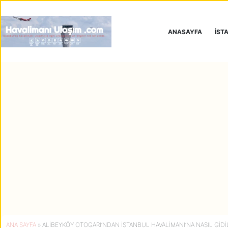
Skip
to
content
ANASAYFA
İST
ANA SAYFA
»
ALIBEYKÖY OTOGARI’NDAN İSTANBUL HAVALIMANI’NA NASIL GIDI