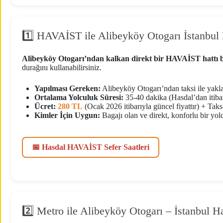
1️⃣ HAVAİST ile Alibeyköy Otogarı İstanbul
Alibeyköy Otogarı’ndan kalkan direkt bir HAVAİST hattı
durağını kullanabilirsiniz.
Yapılması Gereken:
Alibeyköy Otogarı’ndan taksi ile yak
Ortalama Yolculuk Süresi:
35-40 dakika (Hasdal’dan itiba
Ücret:
280 TL
(Ocak 2026 itibarıyla güncel fiyattır) + Taksi
Kimler İçin Uygun:
Bagajı olan ve direkt, konforlu bir yolc
📅 Hasdal HAVAİST Sefer Saatleri
2️⃣ Metro ile Alibeyköy Otogarı – İstanbul 