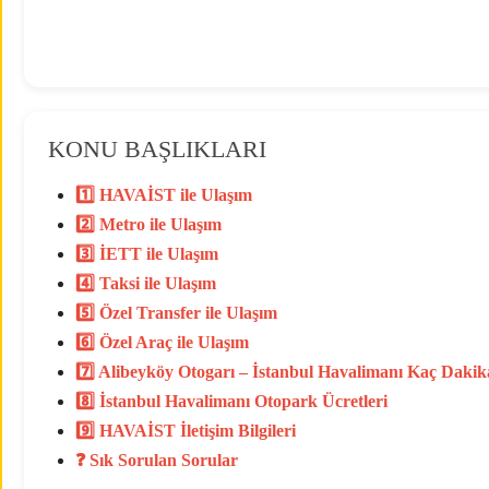
KONU BAŞLIKLARI
1️⃣ HAVAİST ile Ulaşım
2️⃣ Metro ile Ulaşım
3️⃣ İETT ile Ulaşım
4️⃣ Taksi ile Ulaşım
5️⃣ Özel Transfer ile Ulaşım
6️⃣ Özel Araç ile Ulaşım
7️⃣ Alibeyköy Otogarı – İstanbul Havalimanı Kaç Dakik
8️⃣ İstanbul Havalimanı Otopark Ücretleri
9️⃣ HAVAİST İletişim Bilgileri
❓ Sık Sorulan Sorular