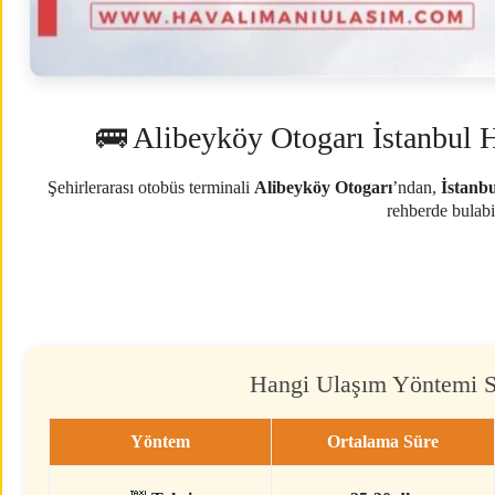
🚌 Alibeyköy Otogarı İstanbul
Şehirlerarası otobüs terminali
Alibeyköy Otogarı
’ndan,
İstanb
rehberde bulabi
Hangi Ulaşım Yöntemi Si
Yöntem
Ortalama Süre