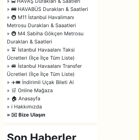
» 🚍 HAVAŞ Durakları & Saatleri
» 🚌 HAVABÜS Durakları & Saatleri
» 🚇 M11 İstanbul Havalimanı
Metrosu Durakları & Saaatleri
» 🚇 M4 Sabiha Gökçen Metrosu
Durakları & Saatleri
» 🚖 İstanbul Havaalanı Taksi
Ücretleri (İlçe İlçe Tüm Liste)
» 🚐 İstanbul Havaalanı Transfer
Ücretleri (İlçe İlçe Tüm Liste)
» ✈️🎟️ İndirimli Uçak Bileti Al
» 🛒 Online Mağaza
» 🏠 Anasayfa
» ℹ️ Hakkımızda
» ✉️ Bize Ulaşın
Son Haberler