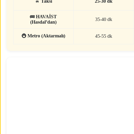
🚖
Taksi
25-30 dk
🚌
HAVAİST
35-40 dk
(Hasdal’dan)
🚇
Metro (Aktarmalı)
45-55 dk