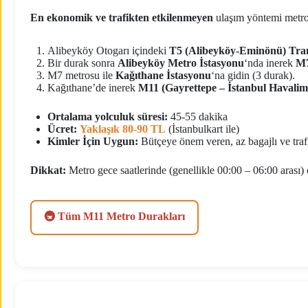
En ekonomik ve trafikten etkilenmeyen
ulaşım yöntemi metrod
Alibeyköy Otogarı içindeki
T5 (Alibeyköy-Eminönü) Tra
Bir durak sonra
Alibeyköy Metro İstasyonu
‘nda inerek
M7
M7 metrosu ile
Kağıthane İstasyonu
‘na gidin (3 durak).
Kağıthane’de inerek
M11 (Gayrettepe – İstanbul Havalim
Ortalama yolculuk süresi:
45-55 dakika
Ücret:
Yaklaşık 80-90 TL
(İstanbulkart ile)
Kimler İçin Uygun:
Bütçeye önem veren, az bagajlı ve traf
Dikkat:
Metro gece saatlerinde (genellikle 00:00 – 06:00 arası) 
🚇 Tüm M11 Metro Durakları