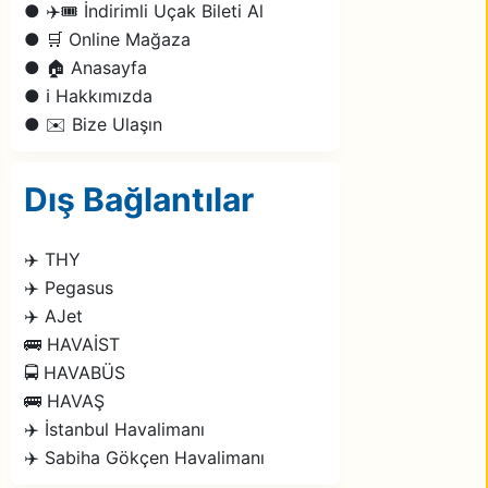
● ✈️🎟️ İndirimli Uçak Bileti Al
● 🛒 Online Mağaza
● 🏠 Anasayfa
● ℹ️ Hakkımızda
● ✉️ Bize Ulaşın
Dış Bağlantılar
✈️ THY
✈️ Pegasus
✈️ AJet
🚌 HAVAİST
🚍 HAVABÜS
🚌 HAVAŞ
✈️ İstanbul Havalimanı
✈️ Sabiha Gökçen Havalimanı