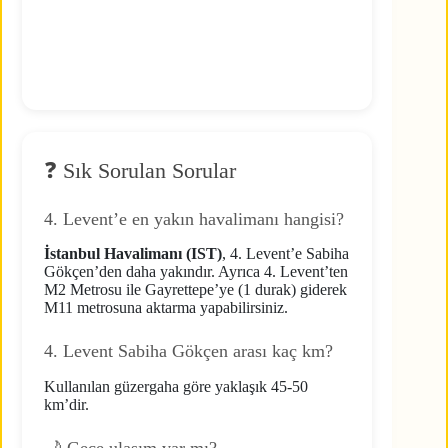
❓ Sık Sorulan Sorular
4. Levent’e en yakın havalimanı hangisi?
İstanbul Havalimanı (IST)
, 4. Levent’e Sabiha
Gökçen’den daha yakındır. Ayrıca 4. Levent’ten
M2 Metrosu ile Gayrettepe’ye (1 durak) giderek
M11 metrosuna aktarma yapabilirsiniz.
4. Levent Sabiha Gökçen arası kaç km?
Kullanılan güzergaha göre yaklaşık 45-50
km’dir.
🌙 Gece ulaşım var mı?