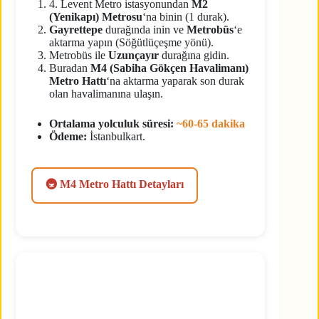
4. Levent Metro istasyonundan
M2
(Yenikapı) Metrosu
‘na binin (1 durak).
Gayrettepe
durağında inin ve
Metrobüs
‘e
aktarma yapın (Söğütlüçeşme yönü).
Metrobüs ile
Uzunçayır
durağına gidin.
Buradan
M4 (Sabiha Gökçen Havalimanı)
Metro Hattı
‘na aktarma yaparak son durak
olan havalimanına ulaşın.
Ortalama yolculuk süresi:
~60-65 dakika
Ödeme:
İstanbulkart.
🚇 M4 Metro Hattı Detayları