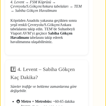
4. Levent → FSM Köprüsü →
Çevreyolu/S.Gökçen/Ankara tabelaları → TEM
→ Sabiha Gökçen Havalimanı
Köprüden Anadolu yakasına geçtikten sonra
yeşil renkli Çevreyolu/S.Gökçen/Ankara
tabelalarını takip edin. TEM’de Sultanbeyli
Viaport AVM’yi geçince
Sabiha Gökçen
Havalimanı
tabelasını takip ederek
havalimanına ulaşabilirsiniz.
7️⃣ 4. Levent – Sabiha Gökçen
Kaç Dakika?
Süreler trafiğe ve bekleme zamanlarına göre
değişebilir.
🚇
Metro + Metrobüs:
~60-65 dakika