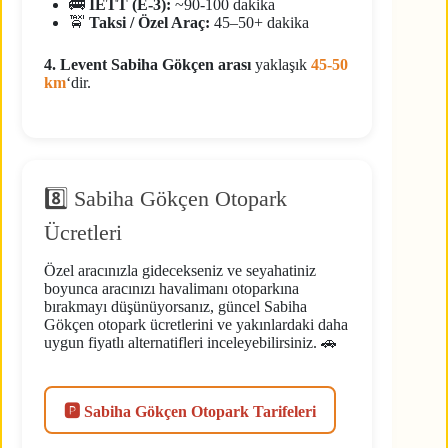
🚌
İETT (E-3):
~90-100 dakika
🚖
Taksi / Özel Araç:
45–50+ dakika
4. Levent Sabiha Gökçen arası
yaklaşık
45-50
km
‘dir.
8️⃣ Sabiha Gökçen Otopark
Ücretleri
Özel aracınızla gidecekseniz ve seyahatiniz
boyunca aracınızı havalimanı otoparkına
bırakmayı düşünüyorsanız, güncel Sabiha
Gökçen otopark ücretlerini ve yakınlardaki daha
uygun fiyatlı alternatifleri inceleyebilirsiniz. 🚗
🅿️ Sabiha Gökçen Otopark Tarifeleri