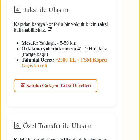
4️⃣ Taksi ile Ulaşım
Kapıdan kapıya konforlu bir yolculuk için
taksi
kullanabilirsiniz. 🚖
Mesafe:
Yaklaşık 45-50 km
Ortalama yolculuk süresi:
45–50+ dakika
(trafiğe bağlı)
Tahmini Ücret:
~2300 TL + FSM Köprü
Geçiş Ücreti
🚖 Sabiha Gökçen Taksi Ücretleri
5️⃣ Özel Transfer ile Ulaşım
Kalabalık gruplar veya VIP yolculuk isteyenler