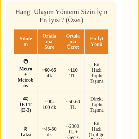
Hangi Ulaşım Yöntemi Sizin İçin
En İyisi? (Özet)
Ortala
Ortala
Yönte
En İyi
ma
ma
m
Yönü
Süre
Ücret
🚇
En
Metro
~60-65
~110
Hızlı
+
dk
TL
Toplu
Metrob
Taşıma
üs
🚌
Direkt
~90-
~50-60
İETT
Toplu
100 dk
TL
(E-3)
Taşıma
En
~2300
🚖
~45-50
Hızlı
TL +
Taksi
dk
(Trafiğe
Geçiş