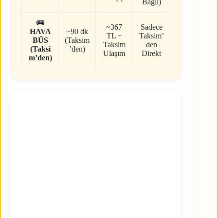
Bağlı)
🚌
~367
Sadece
HAVA
~90 dk
TL +
Taksim’
BÜS
(Taksim
Taksim
den
(Taksi
’den)
Ulaşım
Direkt
m’den)